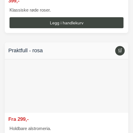
399,-
Klassiske røde roser.
Legg i handlekurv
Praktfull - rosa
🛒
Fra 299,-
Holdbare alstromeria.