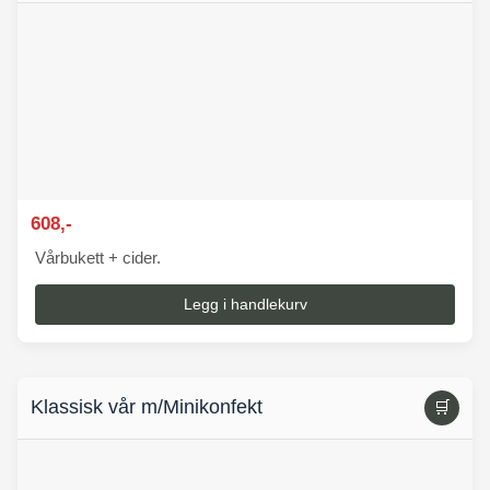
608,-
Vårbukett + cider.
Legg i handlekurv
Klassisk vår m/Minikonfekt
🛒