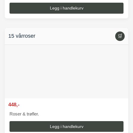
Legg i handlekurv
15 vårroser
🛒
448,-
Roser & trøfler.
Legg i handlekurv