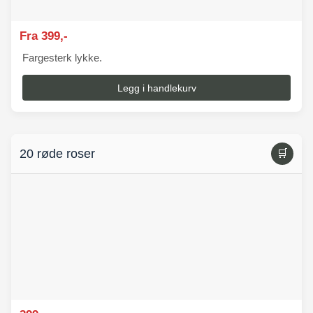
Fra 399,-
Fargesterk lykke.
Legg i handlekurv
20 røde roser
🛒