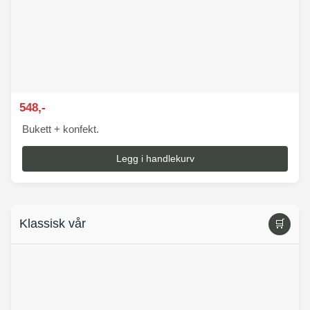
548,-
Bukett + konfekt.
Legg i handlekurv
Klassisk vår
🛒