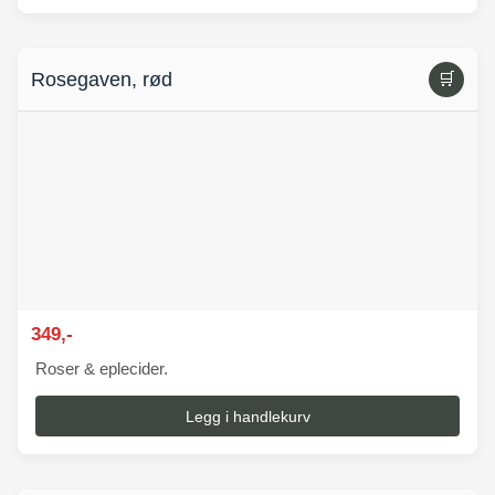
Rosegaven, rød
🛒
349,-
Roser & eplecider.
Legg i handlekurv