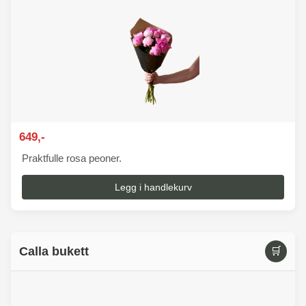
649,-
Praktfulle rosa peoner.
Legg i handlekurv
Calla bukett
🛒