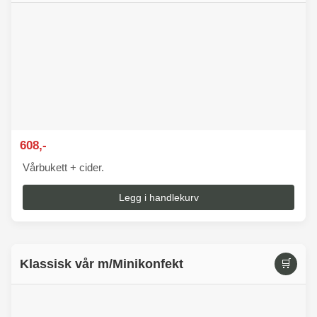
608,-
Vårbukett + cider.
Legg i handlekurv
Klassisk vår m/Minikonfekt
🛒