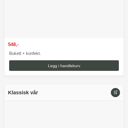
548,-
Bukett + konfekt.
Legg i handlekurv
Klassisk vår
🛒