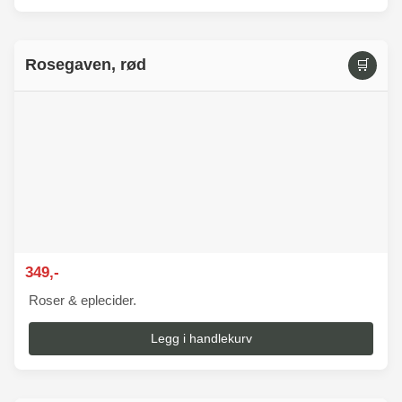
Rosegaven, rød
🛒
349,-
Roser & eplecider.
Legg i handlekurv