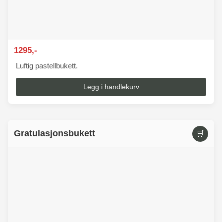
1295,-
Luftig pastellbukett.
Legg i handlekurv
Gratulasjonsbukett
🛒