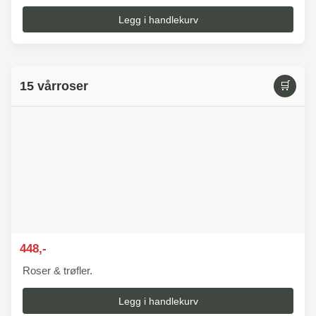
Legg i handlekurv
15 vårroser
🛒
448,-
Roser & trøfler.
Legg i handlekurv