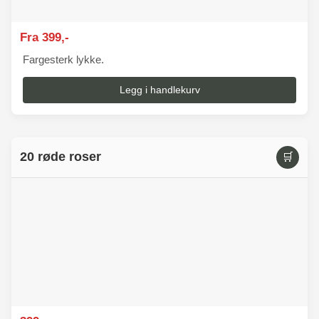
Fra 399,-
Fargesterk lykke.
Legg i handlekurv
20 røde roser
🛒