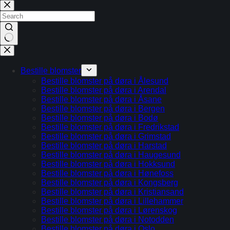
Skip
to
content
No
results
Bestille blomster
Bestille blomster på døra i Ålesund
Bestille blomster på døra i Arendal
Bestille blomster på døra i Åsane
Bestille blomster på døra i Bergen
Bestille blomster på døra i Bodø
Bestille blomster på døra i Fredrikstad
Bestille blomster på døra i Grimstad
Bestille blomster på døra i Harstad
Bestille blomster på døra i Haugesund
Bestille blomster på døra i Hokksund
Bestille blomster på døra i Hønefoss
Bestille blomster på døra i Kongsberg
Bestille blomster på døra i Kristiansand
Bestille blomster på døra i Lillehammer
Bestille blomster på døra i Lørenskog
Bestille blomster på døra i Notodden
Bestille blomster på døra i Oslo