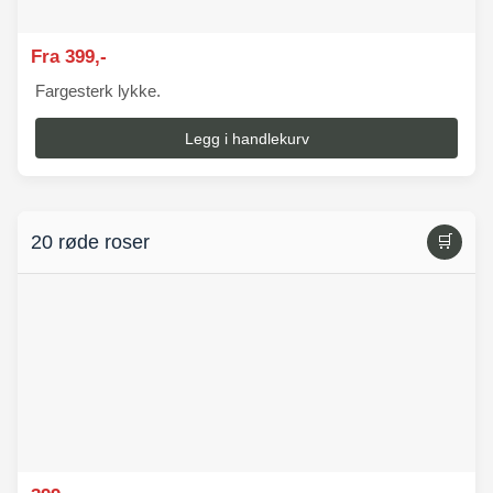
Fra 399,-
Fargesterk lykke.
Legg i handlekurv
20 røde roser
🛒