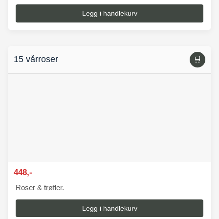
Legg i handlekurv
15 vårroser
🛒
448,-
Roser & trøfler.
Legg i handlekurv