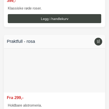
399,-
Klassiske røde roser.
Legg i handlekurv
Praktfull - rosa
🛒
Fra 299,-
Holdbare alstromeria.