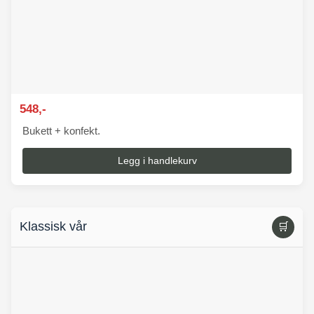
548,-
Bukett + konfekt.
Legg i handlekurv
Klassisk vår
🛒