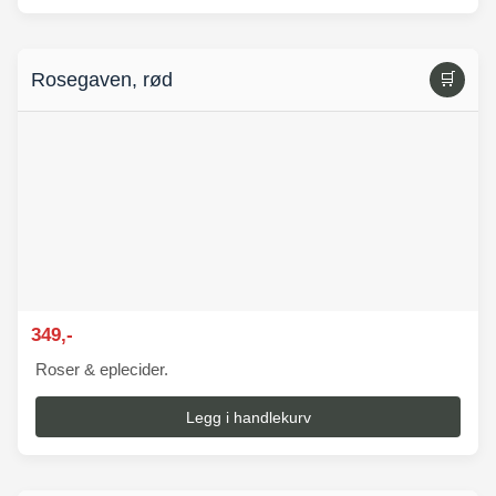
Rosegaven, rød
🛒
349,-
Roser & eplecider.
Legg i handlekurv