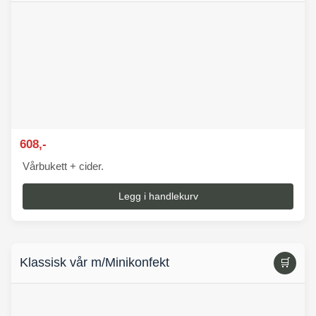
608,-
Vårbukett + cider.
Legg i handlekurv
Klassisk vår m/Minikonfekt
🛒