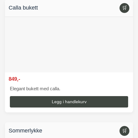
Calla bukett
🛒
849,-
Elegant bukett med calla.
Legg i handlekurv
Sommerlykke
🛒