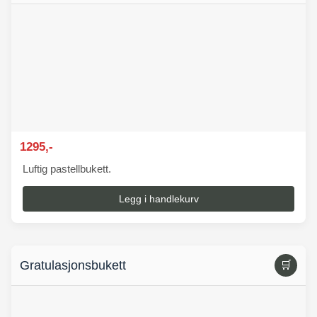
1295,-
Luftig pastellbukett.
Legg i handlekurv
Gratulasjonsbukett
🛒