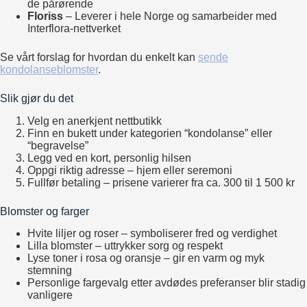
de pårørende
Floriss
– Leverer i hele Norge og samarbeider med
Interflora-nettverket
Se vårt forslag for hvordan du enkelt kan
sende
kondolanseblomster
.
Slik gjør du det
Velg en anerkjent nettbutikk
Finn en bukett under kategorien “kondolanse” eller
“begravelse”
Legg ved en kort, personlig hilsen
Oppgi riktig adresse – hjem eller seremoni
Fullfør betaling – prisene varierer fra ca. 300 til 1 500 kr
Blomster og farger
Hvite liljer og roser – symboliserer fred og verdighet
Lilla blomster – uttrykker sorg og respekt
Lyse toner i rosa og oransje – gir en varm og myk
stemning
Personlige fargevalg etter avdødes preferanser blir stadig
vanligere