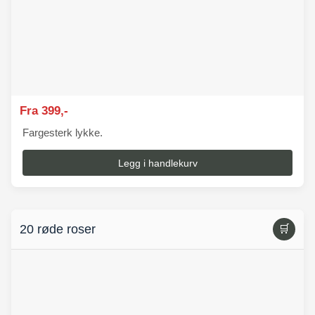
Fra 399,-
Fargesterk lykke.
Legg i handlekurv
20 røde roser
🛒