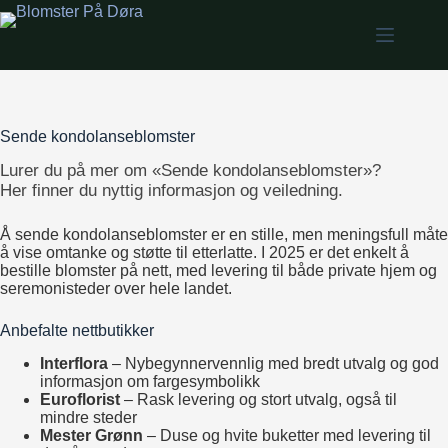
Skip
to
content
Sende kondolanseblomster
Lurer du på mer om «Sende kondolanseblomster»?
Her finner du nyttig informasjon og veiledning.
Å sende kondolanseblomster er en stille, men meningsfull måte
å vise omtanke og støtte til etterlatte. I 2025 er det enkelt å
bestille blomster på nett, med levering til både private hjem og
seremonisteder over hele landet.
Anbefalte nettbutikker
Interflora
– Nybegynnervennlig med bredt utvalg og god
informasjon om fargesymbolikk
Euroflorist
– Rask levering og stort utvalg, også til
mindre steder
Mester Grønn
– Duse og hvite buketter med levering til