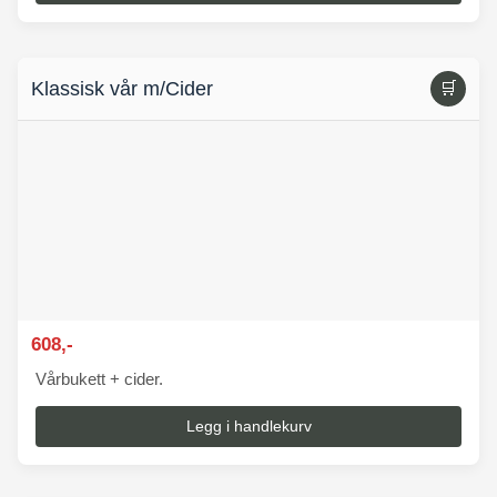
Klassisk vår m/Cider
🛒
608,-
Vårbukett + cider.
Legg i handlekurv