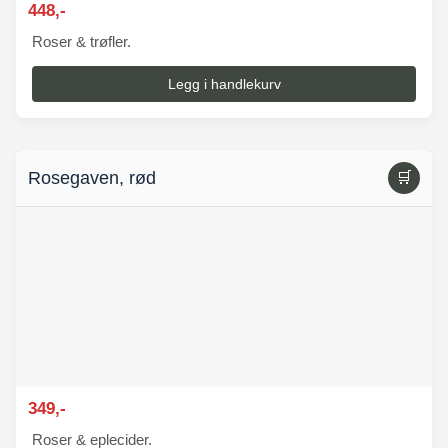
448,-
Roser & trøfler.
Legg i handlekurv
Rosegaven, rød
🛒
349,-
Roser & eplecider.