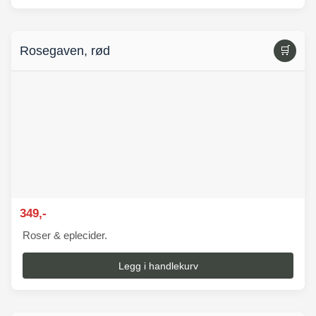
Rosegaven, rød
🛒
349,-
Roser & eplecider.
Legg i handlekurv