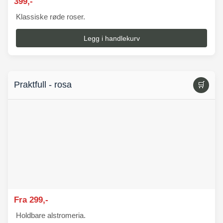
399,-
Klassiske røde roser.
Legg i handlekurv
Praktfull - rosa
🛒
Fra 299,-
Holdbare alstromeria.