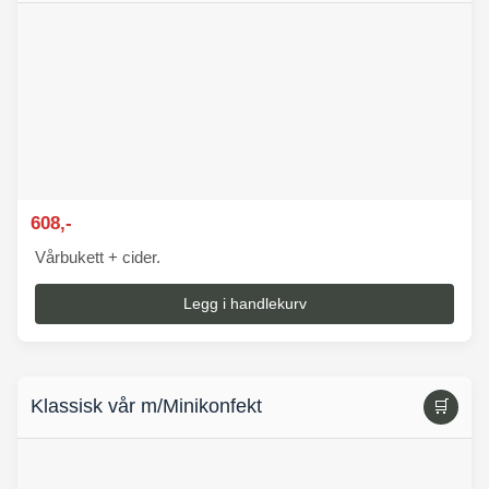
608,-
Vårbukett + cider.
Legg i handlekurv
Klassisk vår m/Minikonfekt
🛒