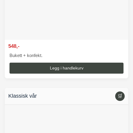
548,-
Bukett + konfekt.
Legg i handlekurv
Klassisk vår
🛒