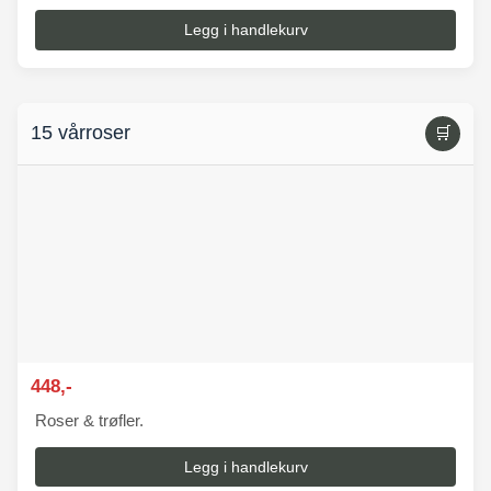
Legg i handlekurv
15 vårroser
🛒
448,-
Roser & trøfler.
Legg i handlekurv