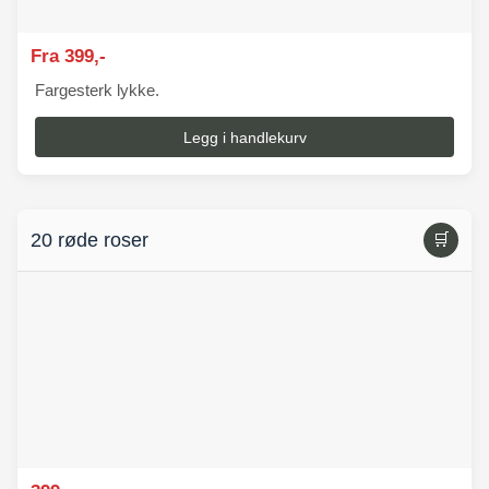
Fra 399,-
Fargesterk lykke.
Legg i handlekurv
20 røde roser
🛒