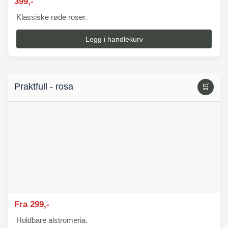
399,-
Klassiske røde roser.
Legg i handlekurv
Praktfull - rosa
🛒
Fra 299,-
Holdbare alstromeria.