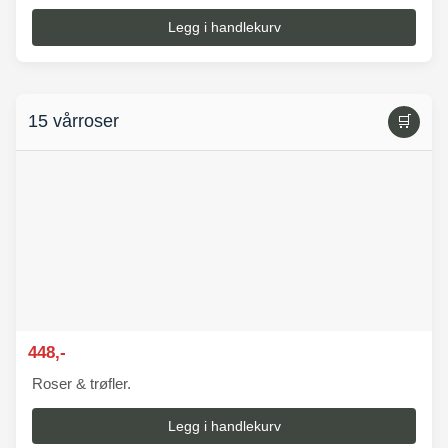
Legg i handlekurv
15 vårroser
🛒
448,-
Roser & trøfler.
Legg i handlekurv