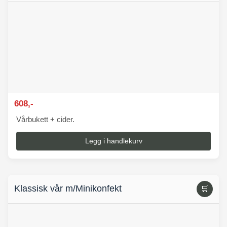
608,-
Vårbukett + cider.
Legg i handlekurv
Klassisk vår m/Minikonfekt
🛒