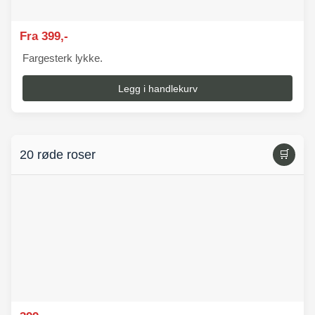
Fra 399,-
Fargesterk lykke.
Legg i handlekurv
20 røde roser
🛒