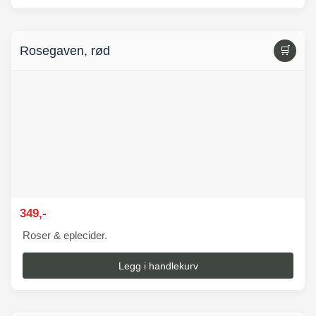
Rosegaven, rød
🛒
349,-
Roser & eplecider.
Legg i handlekurv