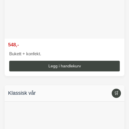
548,-
Bukett + konfekt.
Legg i handlekurv
Klassisk vår
🛒